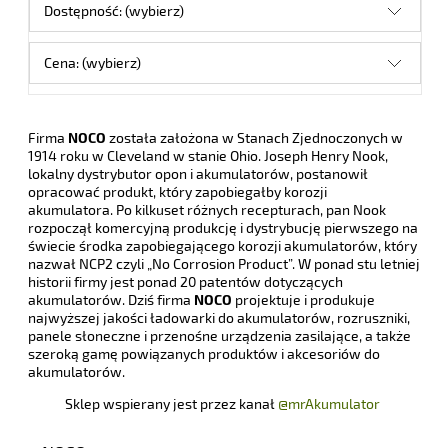
Dostępność: (wybierz)
Cena: (wybierz)
Firma
NOCO
została założona w Stanach Zjednoczonych w
1914 roku w Cleveland w stanie Ohio. Joseph Henry Nook,
lokalny dystrybutor opon i akumulatorów, postanowił
opracować produkt, który zapobiegałby korozji
akumulatora. Po kilkuset różnych recepturach, pan Nook
rozpoczął komercyjną produkcję i dystrybucję pierwszego na
świecie środka zapobiegającego korozji akumulatorów, który
nazwał NCP2 czyli „No Corrosion Product”. W ponad stu letniej
historii firmy jest ponad 20 patentów dotyczących
akumulatorów. Dziś firma
NOCO
projektuje i produkuje
najwyższej jakości ładowarki do akumulatorów, rozruszniki,
panele słoneczne i przenośne urządzenia zasilające, a także
szeroką gamę powiązanych produktów i akcesoriów do
akumulatorów.
Sklep wspierany jest przez kanał
@mrAkumulator