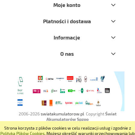
Moje konto
Płatności i dostawa
Informacje
O nas
2006-2026
swiatakumulatorow.pl
Copyright
Świat
Akumulatorów Spzoo
Strona korzysta z plików cookies w celu realizacji usług i zgodnie z
POKAŻ PEŁNĄ WERSJĘ STRONY
Polityką Plików Cookies
. Możesz określić warunki przechowywania lub