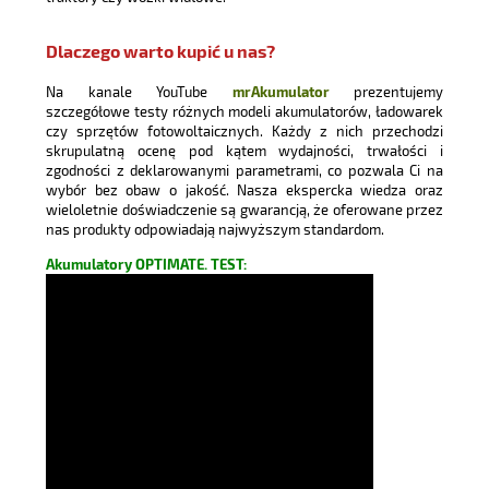
Dlaczego warto kupić u nas?
Na kanale YouTube
mrAkumulator
prezentujemy
szczegółowe testy różnych modeli akumulatorów, ładowarek
czy sprzętów fotowoltaicznych. Każdy z nich przechodzi
skrupulatną ocenę pod kątem wydajności, trwałości i
zgodności z deklarowanymi parametrami, co pozwala Ci na
wybór bez obaw o jakość. Nasza ekspercka wiedza oraz
wieloletnie doświadczenie są gwarancją, że oferowane przez
nas produkty odpowiadają najwyższym standardom.
Akumulatory OPTIMATE. TEST: