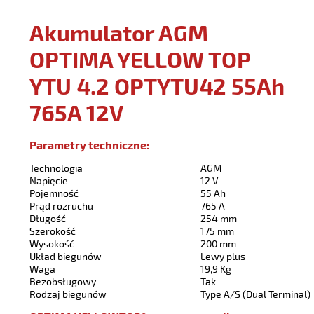
Akumulator AGM
OPTIMA YELLOW TOP
YTU 4.2 OPTYTU42 55Ah
765A 12V
Parametry techniczne:
Technologia
AGM
Napięcie
12 V
Pojemność
55 Ah
Prąd rozruchu
765 A
Długość
254 mm
Szerokość
175 mm
Wysokość
200 mm
Układ biegunów
Lewy plus
Waga
19,9 Kg
Bezobsługowy
Tak
Rodzaj biegunów
Type A/S (Dual Terminal)