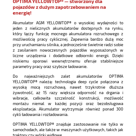
OPTIMA YELLOWTOP® — stworzony dla
pojazdów z dużym zapotrzebowaniem na
energię!
Akumulator AGM YELLOWTOP® o wysokiej wydajności to
jeden z nielicznych akumulatorów dostępnych na rynku,
który łączy funkcję mocnego akumulatora rozruchowego z
możliwością pracy cyklicznej. Zapewnia bardzo dużą moc
przy uruchamianiu silnika, a jednocześnie świetnie radzi sobie
z zasilaniem nowoczesnych pojazdów wyposażonych w
liczne urządzenia i dodatkowe odbiorniki energii. Dzięki
niskiemu oporowi wewnętrznemu oferuje stabilniejsze
parametry pracy oraz szybsze ładowanie.
Do najważniejszych zalet akumulatorów OPTIMA
YELLOWTOP® należą: technologia deep cycle połączona z
wysoką mocą rozruchową, nawet trzykrotnie dłuższa
żywotność, aż 15 razy większa odporność na drgania i
wibracje, całkowita szczelność konstrukcji, możliwość
montażu niemal w każdej pozycji oraz bezobsługowa
eksploatacja. Akumulator wytrzymuje również ponad 300
cykli ładowania i rozładowania.
OPTIMA YELLOWTOP® znajduje zastosowanie nie tylko w
samochodach, ale także w maszynach użytkowych, takich jak
traktory czy wózki widłowe.