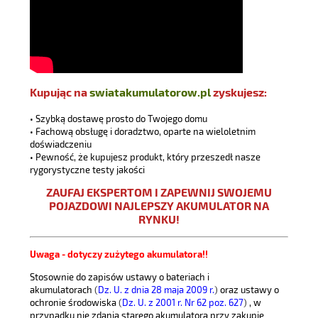
Kupując na
swiatakumulatorow.pl
zyskujesz:
• Szybką dostawę prosto do Twojego domu
• Fachową obsługę i doradztwo, oparte na wieloletnim
doświadczeniu
• Pewność, że kupujesz produkt, który przeszedł nasze
rygorystyczne testy jakości
ZAUFAJ EKSPERTOM I ZAPEWNIJ SWOJEMU
POJAZDOWI NAJLEPSZY AKUMULATOR NA
RYNKU!
Uwaga - dotyczy zużytego akumulatora!!
Stosownie do zapisów ustawy o bateriach i
akumulatorach
(
Dz. U. z dnia 28 maja 2009 r.
)
oraz ustawy o
ochronie środowiska
(
Dz. U. z 2001 r. Nr 62 poz. 627
)
, w
przypadku nie zdania starego akumulatora przy zakupie